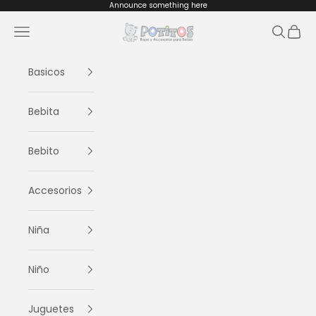
Ir al contenido
Announce something here
Potitos
Menú
Buscar
Cesta
Basicos
Bebita
Bebito
Accesorios
Niña
Niño
Juguetes