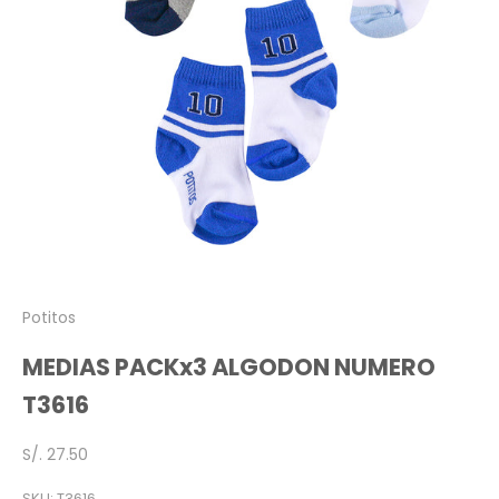
Potitos
MEDIAS PACKx3 ALGODON NUMERO
T3616
Precio de oferta
S/. 27.50
SKU: T3616