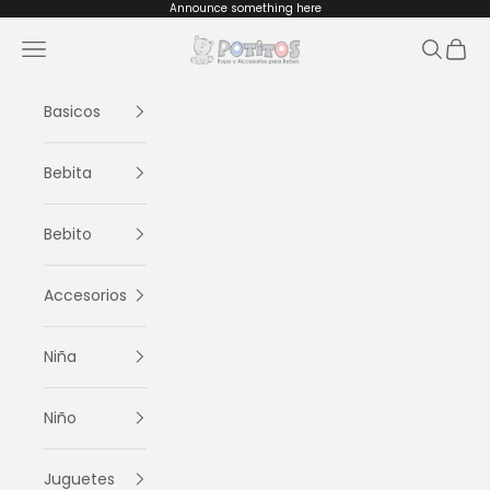
Ir al contenido
Announce something here
Potitos
Menú
Buscar
Cesta
Basicos
Bebita
Bebito
Accesorios
Niña
Niño
Juguetes