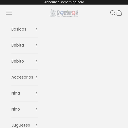
Ir al contenido
Announce something here
Potitos
Menú
Buscar
Cesta
Basicos
Bebita
Bebito
Accesorios
Niña
Niño
Juguetes